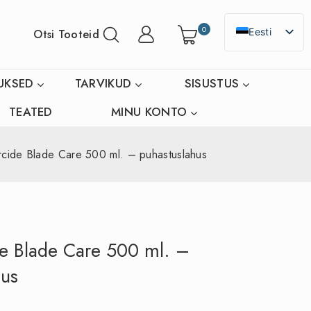
0
Eesti
Otsi Tooteid
English
UKSED
TARVIKUD
SISUSTUS
TEATED
MINU KONTO
rcide Blade Care 500 ml. – puhastuslahus
e Blade Care 500 ml. –
hus