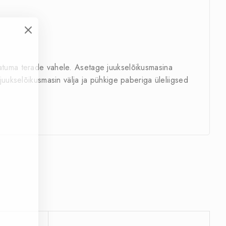
ulatuma terade vahele. Asetage juukselõikusmasina
juukselõikusmasin välja ja pühkige paberiga üleliigsed