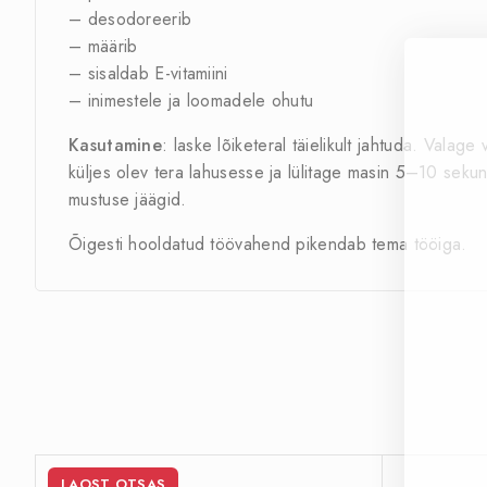
– desodoreerib
– määrib
– sisaldab E-vitamiini
– inimestele ja loomadele ohutu
Kasutamine
: laske lõiketeral täielikult jahtuda. Val
küljes olev tera lahusesse ja lülitage masin 5–10 sekun
mustuse jäägid.
Õigesti hooldatud töövahend pikendab tema tööiga.
LAOST OTSAS