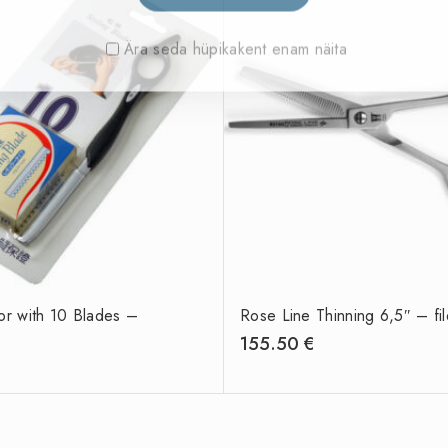
Ära seda hüpikakent enam näita
or with 10 Blades –
Rose Line Thinning 6,5″ – fil
155.50
€