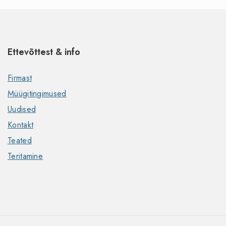
Ettevõttest & info
Firmast
Müügitingimused
Uudised
Kontakt
Teated
Teritamine