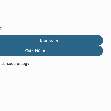
7
Lisa Korvi
Osta Nüüd
atab seda praegu