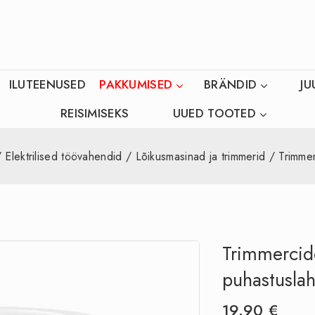
ILUTEENUSED
PAKKUMISED
BRÄNDID
JU
REISIMISEKS
UUED TOOTED
/
Elektrilised töövahendid
/
Lõikusmasinad ja trimmerid
/
Trimme
Trimmercid
puhastusla
19.90
€