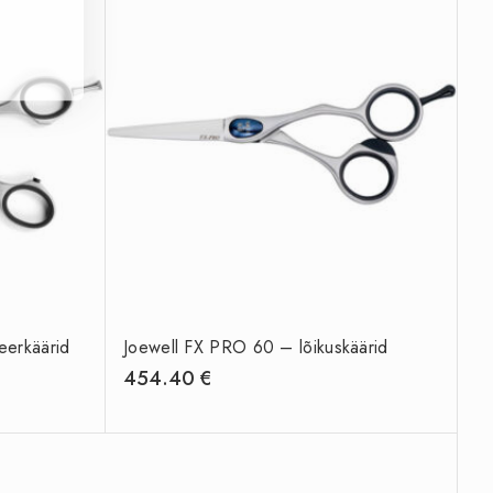
eerkäärid
Joewell FX PRO 60 – lõikuskäärid
454.40
€