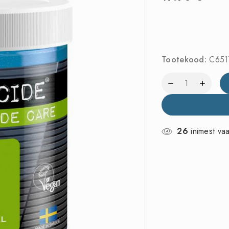
Tootekood:
C651
26
inimest va