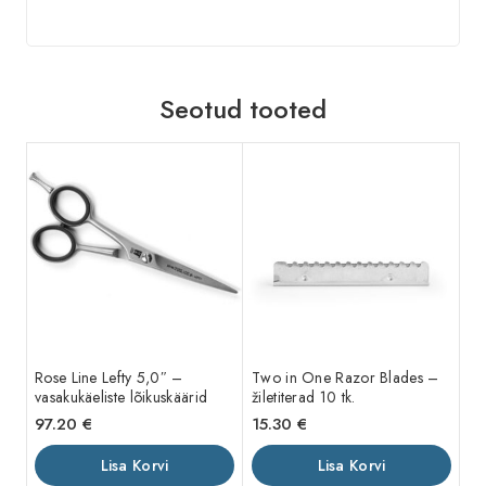
Seotud tooted
Rose Line Lefty 5,0″ –
Two in One Razor Blades –
vasakukäeliste lõikuskäärid
žiletiterad 10 tk.
97.20
€
15.30
€
Lisa Korvi
Lisa Korvi