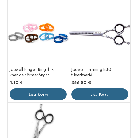
Joewell Finger Ring 1 tk. –
Joewell Thinning E30 –
kääride sõrmerõngas
fileerkäärid
1.10
€
366.80
€
Lisa Korvi
Lisa Korvi