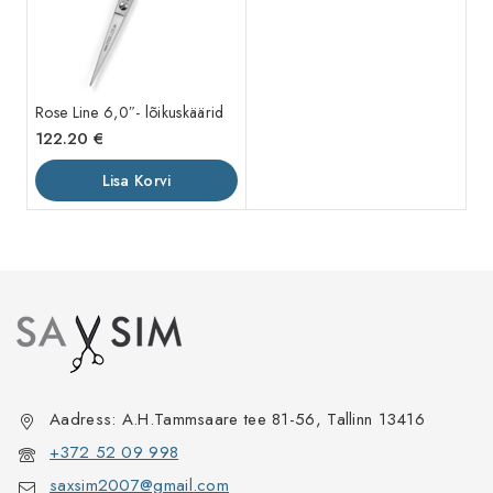
Rose Line 6,0″- lõikuskäärid
122.20
€
Lisa Korvi
Aadress: A.H.Tammsaare tee 81-56, Tallinn 13416
+372 52 09 998
saxsim2007@gmail.com