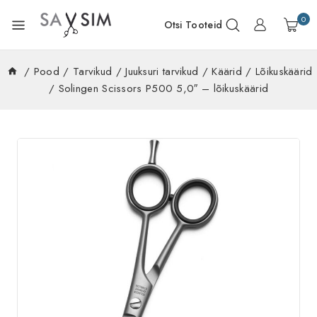
0
Otsi Tooteid
/
Pood
/
Tarvikud
/
Juuksuri tarvikud
/
Käärid
/
Lõikuskäärid
/
Solingen Scissors P500 5,0″ – lõikuskäärid