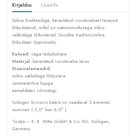
Kirjeldus
Lisainfo
Saksa kvaliteediga, karastatud roostevabast terasest
lõikuskäärid, millel on satiinviimistlusega mikro-
sakkidega lõikusterad. Soodne traditsiooniline
lõikuskäär õppimiseks.
Eelised:
väga taskukohane
Materjal:
karastatud roostevaba teras
Disainielemendid:
mikro-sakkidega lõikustera
sümmeetrilise kujuga
eemaldatav sõrmetugi
Solingen Scissors kääre on saadaval 3 erinevas
suuruses ( 5,0″ kuni 6,0″ ).
Tootja – K.-R. Witte GmbH & Co. KG, Solingen,
Germany